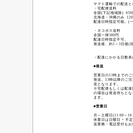
ヤマト運輸での配送と
・宅配便送料
全国(下記地域除) 6
北海道・沖縄のみ 12
配達日時指定可能。(一
・ネコポス送料
全国一律380円
配達日時指定不可。
発送後、約1～3日後(
・配達にかかる日数表
■発送
営業日の13時までの
発送。13時以降のご
送となります。
※宅配便もしくは配達
の場合は発送待ちとな
ます。
■営業日
月～土曜日(11:00～16:
休業日は日曜日 + 不
送業務・電話受付もお