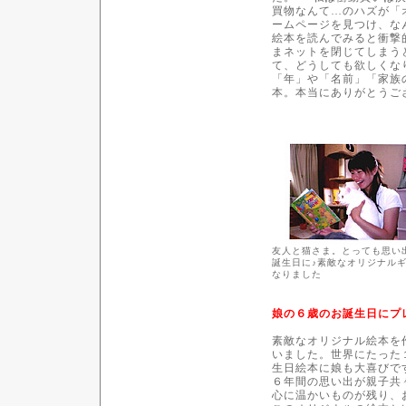
買物なんて…のハズが「
ームページを見つけ、な
絵本を読んでみると衝撃的
まネットを閉じてしまう
て、どうしても欲しくな
「年」や「名前」「家族
本。本当にありがとうご
友人と猫さま。とっても思い
誕生日に♪素敵なオリジナル
なりました
娘の６歳のお誕生日にプ
素敵なオリジナル絵本を
いました。世界にたった
生日絵本に娘も大喜び
６年間の思い出が親子共
心に温かいものが残り、