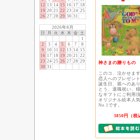
12
13
14
15
16
17
18
19
20
21
22
23
24
25
26
27
28
29
30
31
2026年8月
日
月
火
水
木
金
土
1
2
3
4
5
6
7
8
9
10
11
12
13
14
15
16
17
18
19
20
21
22
23
24
25
26
27
28
29
神さまの贈りもの
30
31
このコ、泣かせま
恋人へのプレゼン
誕生日、親へのあ
とう、退職祝い、
なギフトにご利用
オリジナル絵本人
No.1です。
3850円（税