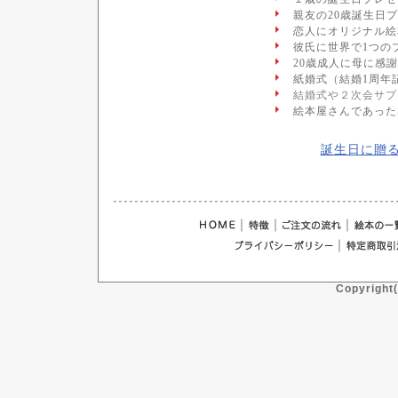
親友の20歳誕生日
恋人にオリジナル絵
彼氏に世界で1つの
20歳成人に母に感
紙婚式（結婚1周年
結婚式や２次会サプ
絵本屋さんであった
誕生日に贈る
｜
｜
｜
｜
Copyright