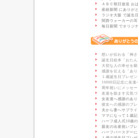
ＡＢＣ朝日放送 お
産経新聞 にありが
ラジオ大阪 で誕生
関西ウォーカーの耳
毎日新聞 でオリジ
想いが伝わる「神さ
誕生日絵本「おたん
大切な人の幸せを願
感謝を伝える「あり
１歳誕生日プレゼン
10000日記念に友
周年祝いにメッセー
友達を励ます元気づ
女友達へ感謝のあり
彼女への感謝のプレ
夫から妻へサプライ
ママになって１歳記
ハーフ成人式10歳
親友の出産祝いプレ
ハーフバースデーに
１歳の誕生日プレゼ