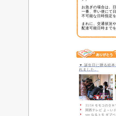
お急ぎの場合は、
一番、早い便にて
不可能な日時指定
まれに、交通状況
配達可能日時まで
▼ 誕生日に贈る絵
れました。
11/14 モモコ
関西テレビ よ～い
ytv なるトモ 