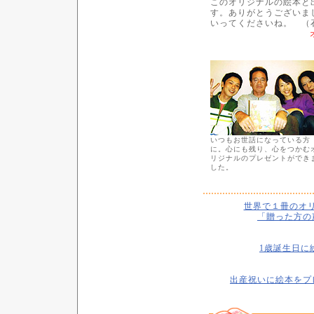
このオリジナルの絵本と
す。ありがとうございま
いってくださいね。 （
いつもお世話になっている方
に。心にも残り、心をつかむ
リジナルのプレゼントができ
した。
世界で１冊のオ
「贈った方の
1歳誕生日に
出産祝いに絵本をプ