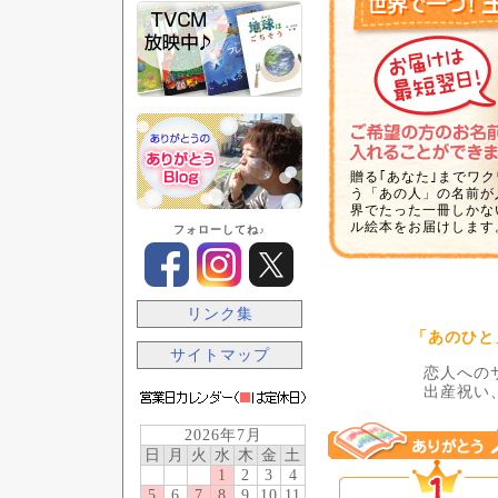
贈る｢あなた｣までワ
う「あの人」の名前が
界でたった一冊しかな
ル絵本をお届けします
フォローしてね♪
リンク集
「あのひと
サイトマップ
恋人への
出産祝い
2026年7月
日
月
火
水
木
金
土
1
2
3
4
5
6
7
8
9
10
11