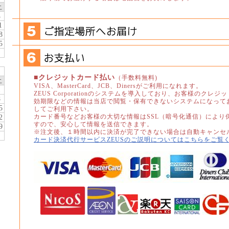
土
4
1
8
5
■クレジットカード払い
（手数料無料)
土
VISA、
MasterCard、JCB、Dinersがご利用になれます。
1
ZEUS Corporationのシステムを導入しており、お客様のクレ
8
効期限などの情報は当店で閲覧・保有できないシステムになって
5
してご利用下さい。
カード番号などお客様の大切な情報はSSL（暗号化通信）により
2
すので、安心して情報を送信できます。
9
※注文後、１時間以内に決済が完了できない場合は自動キャンセ
カード決済代行サービスZEUSのご説明についてはこちらをご覧