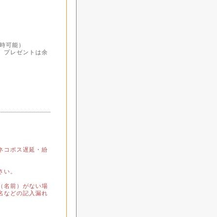
日時可能）
。プレゼントは余
ネコポス遅延・紛
さい。
（名前）がない場
名などの記入漏れ