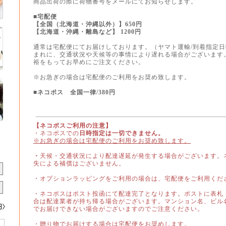
商品出荷の際に荷物番号をメールにてお知らせします。
■宅配便
【全国（北海道・沖縄以外）】
650円
【北海道・沖縄・離島など】 1200円
通常は宅配便にてお届けしております。
（ヤマト運輸/到着指定
まれに、交通状況や天候等の事情により遅れる場合がございます
裕をもってお早めにご注文ください。
※お急ぎの場合は宅配便のご利用をお奨め致します。
■ネコポス 全国一律/380円
【ネコポスご利用の注意】
・ネコポスでの
日時指定は一切できません。
※お急ぎの場合は宅配便のご利用をお奨め致します。
・
天候・交通状況により配達遅延が発生する場合がございます。
失による補償はございません。
・オプションラッピング
をご利用の場合は、宅配便をご利用くだ
・ネコポスはポスト投函にて配達完了となります。ポストに表札
合は配達業者が持ち帰る場合がございます。マンション名、ビル
でお届けできない場合がございますのでご注意ください。
・贈り物でお届けする場合は宅配便をお奨めします
。