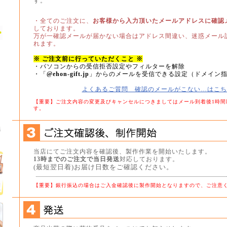
す。
・全てのご注文に、
お客様から入力頂いたメールアドレスに確認
しております。
万が一確認メールが届かない場合はアドレス間違い、迷惑メール
れます。
※ ご注文前に行っていただくこと ※
・パソコンからの受信拒否設定やフィルターを解除
・「
@ehon-gift.jp
」からのメールを受信できる設定（ドメイン
よくあるご質問 確認のメールがこない…はこち
【重要】ご注文内容の変更及びキャンセルにつきましてはメール到着後1時間
す。
当店にてご注文内容を確認後、製作作業を開始いたします。
13時までのご注文で当日発送
対応しております。
(最短翌日着)お届け日数をご確認ください。
【重要】銀行振込の場合はご入金確認後に製作開始となりますので、ご注意